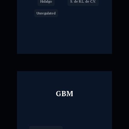
Hidalgo
S. de R.L. de C.V.
Unregulated
GBM